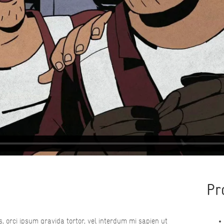
Pr
s, orci ipsum gravida tortor, vel interdum mi sapien ut