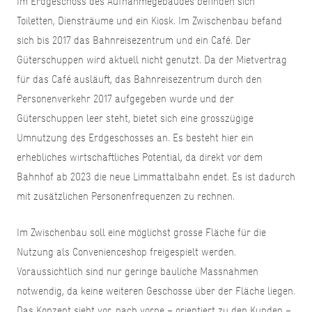
Im Erdgeschoss des Aufnahmegebäudes befinden sich
Toiletten, Diensträume und ein Kiosk. Im Zwischenbau befand
sich bis 2017 das Bahnreisezentrum und ein Café. Der
Güterschuppen wird aktuell nicht genutzt. Da der Mietvertrag
für das Café ausläuft, das Bahnreisezentrum durch den
Personenverkehr 2017 aufgegeben wurde und der
Güterschuppen leer steht, bietet sich eine grosszügige
Umnutzung des Erdgeschosses an. Es besteht hier ein
erhebliches wirtschaftliches Potential, da direkt vor dem
Bahnhof ab 2023 die neue Limmattalbahn endet. Es ist dadurch
mit zusätzlichen Personenfrequenzen zu rechnen.
Im Zwischenbau soll eine möglichst grosse Fläche für die
Nutzung als Convenienceshop freigespielt werden.
Voraussichtlich sind nur geringe bauliche Massnahmen
notwendig, da keine weiteren Geschosse über der Fläche liegen.
Das Konzept sieht vor, nach vorne – orientiert zu den Kunden –